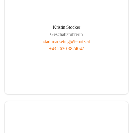
Christian Samwald und die 
Wirtschaftsbeirätinnen und -beiräte der 
Stadt Ternitz freuten sich darüber, viele 
Teilnehmerinnen und Teilnehmer bei 
Kristin Stocker
strahlendem Sonnenschein begrüßen zu 
können.
Geschäftsführerin
stadtmarketing@ternitz.at
+43 2630 3824047