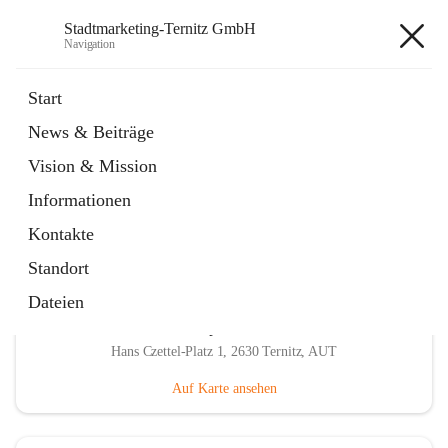
Stadtmarketing-Ternitz GmbH
Navigation
Stadtmarketing-Ternitz GmbH
Start
News & Beiträge
öffnet
Jobangebote in Ternitz
Vision & Mission
in
Externe Webseite
neuem
Informationen
Tab
Kontakte
Standort
Dateien
Hauptadresse
Hans Czettel-Platz 1, 2630 Ternitz, AUT
Auf Karte ansehen